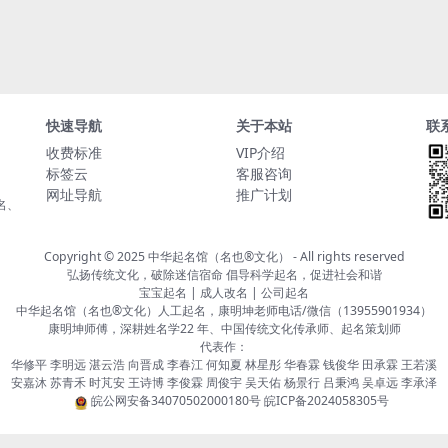
快速导航
关于本站
联
收费标准
VIP介绍
标签云
客服咨询
网址导航
推广计划
名、
Copyright © 2025
中华起名馆（名也®文化）
- All rights reserved
弘扬传统文化，破除迷信宿命 倡导科学起名，促进社会和谐
宝宝起名 | 成人改名 | 公司起名
中华起名馆（名也®文化）人工起名，康明坤老师电话/微信（13955901934）
康明坤师傅，深耕姓名学22 年、中国传统文化传承师、起名策划师
代表作：
华修平 李明远 湛云浩 向晋成 李春江 何知夏 林星彤 华春霖 钱俊华 田承霖 王若溪
安嘉沐 苏青禾 时芃安 王诗博 李俊霖 周俊宇 吴天佑 杨景行 吕秉鸿 吴卓远 李承泽
皖公网安备34070502000180号
皖ICP备2024058305号