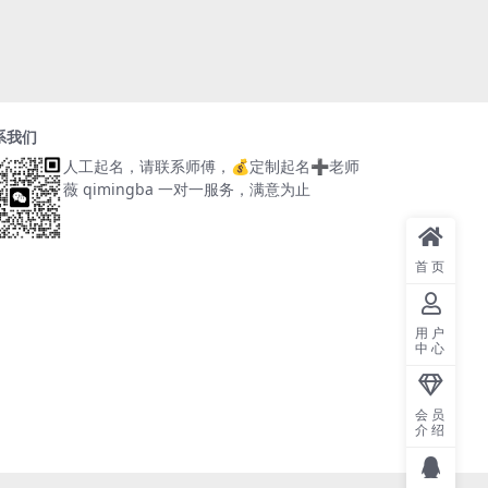
系我们
人工起名，请联系师傅，
💰定制起名➕老师
薇 qimingba
一对一服务，满意为止
首页
用户
中心
会员
介绍