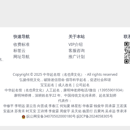
快速导航
关于本站
联
收费标准
VIP介绍
标签云
客服咨询
网址导航
推广计划
名、
Copyright © 2025
中华起名馆（名也®文化）
- All rights reserved
弘扬传统文化，破除迷信宿命 倡导科学起名，促进社会和谐
宝宝起名 | 成人改名 | 公司起名
中华起名馆（名也®文化）人工起名，康明坤老师电话/微信（13955901934）
康明坤师傅，深耕姓名学22 年、中国传统文化传承师、起名策划师
代表作：
华修平 李明远 湛云浩 向晋成 李春江 何知夏 林星彤 华春霖 钱俊华 田承霖 王若溪
安嘉沐 苏青禾 时芃安 王诗博 李俊霖 周俊宇 吴天佑 杨景行 吕秉鸿 吴卓远 李承泽
皖公网安备34070502000180号
皖ICP备2024058305号