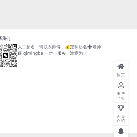
系我们
人工起名，请联系师傅，
💰定制起名➕老师
薇 qimingba
一对一服务，满意为止
首页
用户
中心
会员
介绍