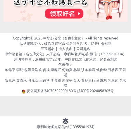
Copyright © 2025
中华起名馆（名也®文化）
- All rights reserved
弘扬传统文化，破除迷信宿命 倡导科学起名，促进社会和谐
宝宝起名 | 成人改名 | 公司起名
中华起名馆（名也®文化）人工起名，康明坤老师电话/微信（13955901934）
康明坤师傅，深耕姓名学22 年、中国传统文化传承师、起名策划师
代表作：
华修平 李明远 湛云浩 向晋成 李春江 何知夏 林星彤 华春霖 钱俊华 田承霖 王若
溪
安嘉沐 苏青禾 时芃安 王诗博 李俊霖 周俊宇 吴天佑 杨景行 吕秉鸿 吴卓远 李承
泽
皖公网安备34070502000180号
皖ICP备2024058305号
康明坤老师电话/微信(13955901934)