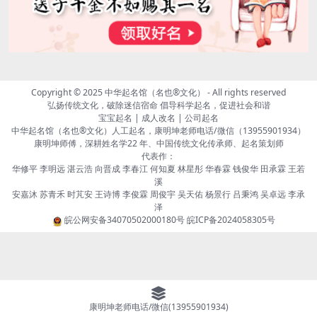
Copyright © 2025
中华起名馆（名也®文化）
- All rights reserved
弘扬传统文化，破除迷信宿命 倡导科学起名，促进社会和谐
宝宝起名 | 成人改名 | 公司起名
中华起名馆（名也®文化）人工起名，康明坤老师电话/微信（13955901934）
康明坤师傅，深耕姓名学22 年、中国传统文化传承师、起名策划师
代表作：
华修平 李明远 湛云浩 向晋成 李春江 何知夏 林星彤 华春霖 钱俊华 田承霖 王若
溪
安嘉沐 苏青禾 时芃安 王诗博 李俊霖 周俊宇 吴天佑 杨景行 吕秉鸿 吴卓远 李承
泽
皖公网安备34070502000180号
皖ICP备2024058305号
康明坤老师电话/微信(13955901934)