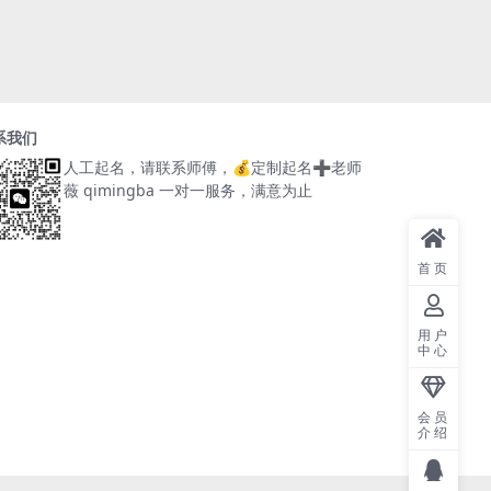
系我们
人工起名，请联系师傅，
💰定制起名➕老师
薇 qimingba
一对一服务，满意为止
首页
用户
中心
会员
介绍