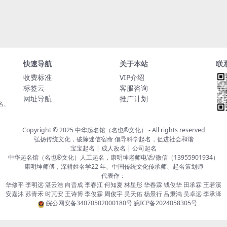
快速导航
关于本站
联
收费标准
VIP介绍
标签云
客服咨询
网址导航
推广计划
名、
Copyright © 2025
中华起名馆（名也®文化）
- All rights reserved
弘扬传统文化，破除迷信宿命 倡导科学起名，促进社会和谐
宝宝起名 | 成人改名 | 公司起名
中华起名馆（名也®文化）人工起名，康明坤老师电话/微信（13955901934）
康明坤师傅，深耕姓名学22 年、中国传统文化传承师、起名策划师
代表作：
华修平 李明远 湛云浩 向晋成 李春江 何知夏 林星彤 华春霖 钱俊华 田承霖 王若溪
安嘉沐 苏青禾 时芃安 王诗博 李俊霖 周俊宇 吴天佑 杨景行 吕秉鸿 吴卓远 李承泽
皖公网安备34070502000180号
皖ICP备2024058305号