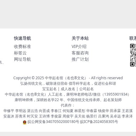
快速导航
关于本站
联
收费标准
VIP介绍
标签云
客服咨询
网址导航
推广计划
名、
Copyright © 2025
中华起名馆（名也®文化）
- All rights reserved
弘扬传统文化，破除迷信宿命 倡导科学起名，促进社会和谐
宝宝起名 | 成人改名 | 公司起名
中华起名馆（名也®文化）人工起名，康明坤老师电话/微信（13955901934）
康明坤师傅，深耕姓名学22 年、中国传统文化传承师、起名策划师
代表作：
华修平 李明远 湛云浩 向晋成 李春江 何知夏 林星彤 华春霖 钱俊华 田承霖 王若溪
安嘉沐 苏青禾 时芃安 王诗博 李俊霖 周俊宇 吴天佑 杨景行 吕秉鸿 吴卓远 李承泽
皖公网安备34070502000180号
皖ICP备2024058305号