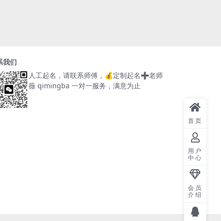
系我们
人工起名，请联系师傅，
💰定制起名➕老师
薇 qimingba
一对一服务，满意为止
首页
用户
中心
会员
介绍