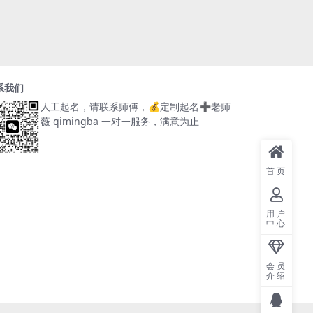
系我们
人工起名，请联系师傅，
💰定制起名➕老师
薇 qimingba
一对一服务，满意为止
首页
用户
中心
会员
介绍