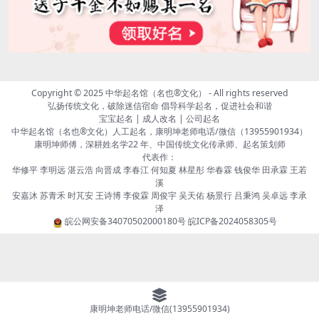
Copyright © 2025
中华起名馆（名也®文化）
- All rights reserved
弘扬传统文化，破除迷信宿命 倡导科学起名，促进社会和谐
宝宝起名 | 成人改名 | 公司起名
中华起名馆（名也®文化）人工起名，康明坤老师电话/微信（13955901934）
康明坤师傅，深耕姓名学22 年、中国传统文化传承师、起名策划师
代表作：
华修平 李明远 湛云浩 向晋成 李春江 何知夏 林星彤 华春霖 钱俊华 田承霖 王若
溪
安嘉沐 苏青禾 时芃安 王诗博 李俊霖 周俊宇 吴天佑 杨景行 吕秉鸿 吴卓远 李承
泽
皖公网安备34070502000180号
皖ICP备2024058305号
康明坤老师电话/微信(13955901934)