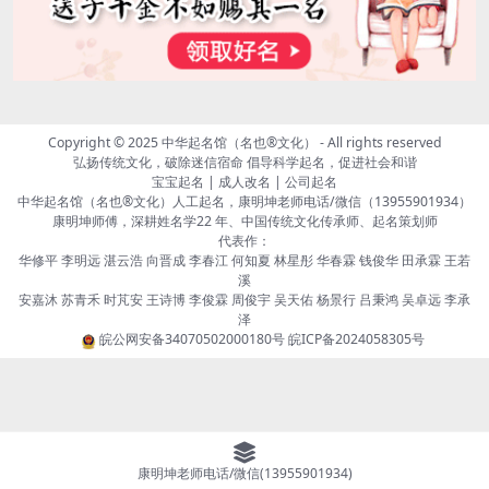
Copyright © 2025
中华起名馆（名也®文化）
- All rights reserved
弘扬传统文化，破除迷信宿命 倡导科学起名，促进社会和谐
宝宝起名 | 成人改名 | 公司起名
中华起名馆（名也®文化）人工起名，康明坤老师电话/微信（13955901934）
康明坤师傅，深耕姓名学22 年、中国传统文化传承师、起名策划师
代表作：
华修平 李明远 湛云浩 向晋成 李春江 何知夏 林星彤 华春霖 钱俊华 田承霖 王若
溪
安嘉沐 苏青禾 时芃安 王诗博 李俊霖 周俊宇 吴天佑 杨景行 吕秉鸿 吴卓远 李承
泽
皖公网安备34070502000180号
皖ICP备2024058305号
康明坤老师电话/微信(13955901934)