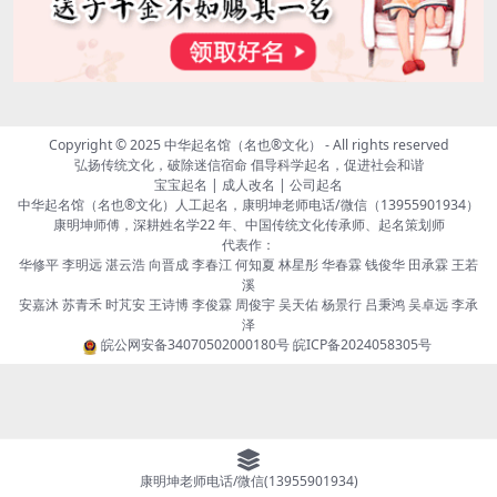
Copyright © 2025
中华起名馆（名也®文化）
- All rights reserved
弘扬传统文化，破除迷信宿命 倡导科学起名，促进社会和谐
宝宝起名 | 成人改名 | 公司起名
中华起名馆（名也®文化）人工起名，康明坤老师电话/微信（13955901934）
康明坤师傅，深耕姓名学22 年、中国传统文化传承师、起名策划师
代表作：
华修平 李明远 湛云浩 向晋成 李春江 何知夏 林星彤 华春霖 钱俊华 田承霖 王若
溪
安嘉沐 苏青禾 时芃安 王诗博 李俊霖 周俊宇 吴天佑 杨景行 吕秉鸿 吴卓远 李承
泽
皖公网安备34070502000180号
皖ICP备2024058305号
康明坤老师电话/微信(13955901934)