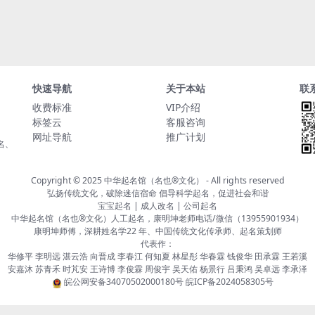
快速导航
关于本站
联
收费标准
VIP介绍
标签云
客服咨询
网址导航
推广计划
名、
Copyright © 2025
中华起名馆（名也®文化）
- All rights reserved
弘扬传统文化，破除迷信宿命 倡导科学起名，促进社会和谐
宝宝起名 | 成人改名 | 公司起名
中华起名馆（名也®文化）人工起名，康明坤老师电话/微信（13955901934）
康明坤师傅，深耕姓名学22 年、中国传统文化传承师、起名策划师
代表作：
华修平 李明远 湛云浩 向晋成 李春江 何知夏 林星彤 华春霖 钱俊华 田承霖 王若溪
安嘉沐 苏青禾 时芃安 王诗博 李俊霖 周俊宇 吴天佑 杨景行 吕秉鸿 吴卓远 李承泽
皖公网安备34070502000180号
皖ICP备2024058305号