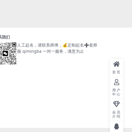
系我们
人工起名，请联系师傅，
💰定制起名➕老师
薇 qimingba
一对一服务，满意为止
首页
用户
中心
会员
介绍