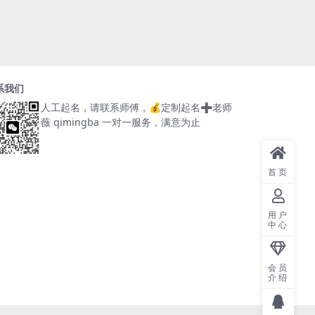
系我们
人工起名，请联系师傅，
💰定制起名➕老师
薇 qimingba
一对一服务，满意为止
首页
用户
中心
会员
介绍