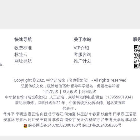
快速导航
关于本站
联
收费标准
VIP介绍
标签云
客服咨询
网址导航
推广计划
名、
Copyright © 2025
中华起名馆（名也®文化）
- All rights reserved
弘扬传统文化，破除迷信宿命 倡导科学起名，促进社会和谐
宝宝起名 | 成人改名 | 公司起名
中华起名馆（名也®文化）人工起名，康明坤老师电话/微信（13955901934）
康明坤师傅，深耕姓名学22 年、中国传统文化传承师、起名策划师
代表作：
华修平 李明远 湛云浩 向晋成 李春江 何知夏 林星彤 华春霖 钱俊华 田承霖 王若溪
安嘉沐 苏青禾 时芃安 王诗博 李俊霖 周俊宇 吴天佑 杨景行 吕秉鸿 吴卓远 李承泽
皖公网安备34070502000180号
皖ICP备2024058305号