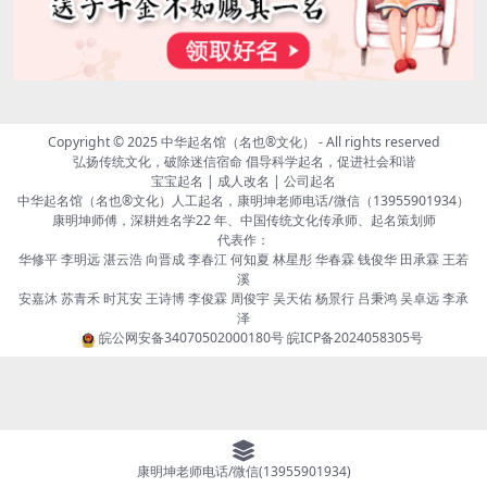
Copyright © 2025
中华起名馆（名也®文化）
- All rights reserved
弘扬传统文化，破除迷信宿命 倡导科学起名，促进社会和谐
宝宝起名 | 成人改名 | 公司起名
中华起名馆（名也®文化）人工起名，康明坤老师电话/微信（13955901934）
康明坤师傅，深耕姓名学22 年、中国传统文化传承师、起名策划师
代表作：
华修平 李明远 湛云浩 向晋成 李春江 何知夏 林星彤 华春霖 钱俊华 田承霖 王若
溪
安嘉沐 苏青禾 时芃安 王诗博 李俊霖 周俊宇 吴天佑 杨景行 吕秉鸿 吴卓远 李承
泽
皖公网安备34070502000180号
皖ICP备2024058305号
康明坤老师电话/微信(13955901934)