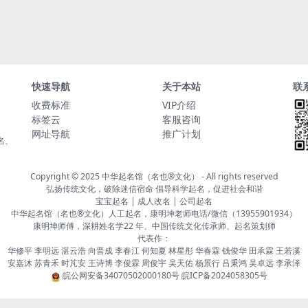
快速导航
关于本站
联
收费标准
VIP介绍
标签云
客服咨询
网址导航
推广计划
名、
Copyright © 2025
中华起名馆（名也®文化）
- All rights reserved
弘扬传统文化，破除迷信宿命 倡导科学起名，促进社会和谐
宝宝起名 | 成人改名 | 公司起名
中华起名馆（名也®文化）人工起名，康明坤老师电话/微信（13955901934）
康明坤师傅，深耕姓名学22 年、中国传统文化传承师、起名策划师
代表作：
华修平 李明远 湛云浩 向晋成 李春江 何知夏 林星彤 华春霖 钱俊华 田承霖 王若溪
安嘉沐 苏青禾 时芃安 王诗博 李俊霖 周俊宇 吴天佑 杨景行 吕秉鸿 吴卓远 李承泽
皖公网安备34070502000180号
皖ICP备2024058305号