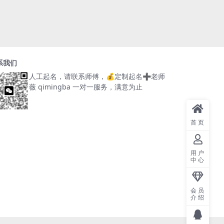
系我们
人工起名，请联系师傅，
💰定制起名➕老师
薇 qimingba
一对一服务，满意为止
首页
用户
中心
会员
介绍