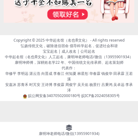
Copyright © 2025
中华起名馆（名也®文化）
- All rights reserved
弘扬传统文化，破除迷信宿命 倡导科学起名，促进社会和谐
宝宝起名 | 成人改名 | 公司起名
中华起名馆（名也®文化）人工起名，康明坤老师电话/微信（13955901934）
康明坤师傅，深耕姓名学22 年、中国传统文化传承师、起名策划师
代表作：
华修平 李明远 湛云浩 向晋成 李春江 何知夏 林星彤 华春霖 钱俊华 田承霖 王若
溪
安嘉沐 苏青禾 时芃安 王诗博 李俊霖 周俊宇 吴天佑 杨景行 吕秉鸿 吴卓远 李承
泽
皖公网安备34070502000180号
皖ICP备2024058305号
康明坤老师电话/微信(13955901934)