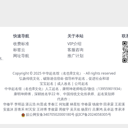
快速导航
关于本站
联
收费标准
VIP介绍
标签云
客服咨询
网址导航
推广计划
名、
Copyright © 2025
中华起名馆（名也®文化）
- All rights reserved
弘扬传统文化，破除迷信宿命 倡导科学起名，促进社会和谐
宝宝起名 | 成人改名 | 公司起名
中华起名馆（名也®文化）人工起名，康明坤老师电话/微信（13955901934）
康明坤师傅，深耕姓名学22 年、中国传统文化传承师、起名策划师
代表作：
华修平 李明远 湛云浩 向晋成 李春江 何知夏 林星彤 华春霖 钱俊华 田承霖 王若溪
安嘉沐 苏青禾 时芃安 王诗博 李俊霖 周俊宇 吴天佑 杨景行 吕秉鸿 吴卓远 李承泽
皖公网安备34070502000180号
皖ICP备2024058305号