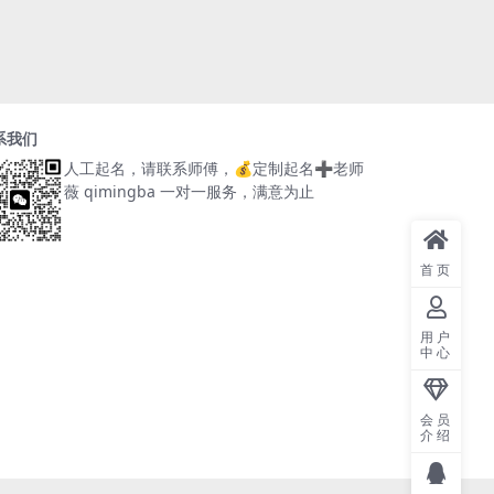
系我们
人工起名，请联系师傅，
💰定制起名➕老师
薇 qimingba
一对一服务，满意为止
首页
用户
中心
会员
介绍