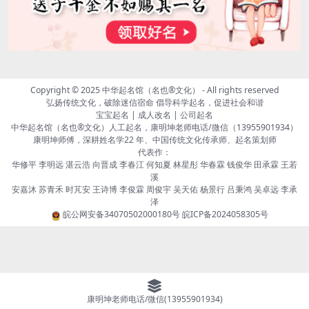
Copyright © 2025
中华起名馆（名也®文化）
- All rights reserved
弘扬传统文化，破除迷信宿命 倡导科学起名，促进社会和谐
宝宝起名 | 成人改名 | 公司起名
中华起名馆（名也®文化）人工起名，康明坤老师电话/微信（13955901934）
康明坤师傅，深耕姓名学22 年、中国传统文化传承师、起名策划师
代表作：
华修平 李明远 湛云浩 向晋成 李春江 何知夏 林星彤 华春霖 钱俊华 田承霖 王若
溪
安嘉沐 苏青禾 时芃安 王诗博 李俊霖 周俊宇 吴天佑 杨景行 吕秉鸿 吴卓远 李承
泽
皖公网安备34070502000180号
皖ICP备2024058305号
康明坤老师电话/微信(13955901934)