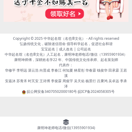
Copyright © 2025
中华起名馆（名也®文化）
- All rights reserved
弘扬传统文化，破除迷信宿命 倡导科学起名，促进社会和谐
宝宝起名 | 成人改名 | 公司起名
中华起名馆（名也®文化）人工起名，康明坤老师电话/微信（13955901934）
康明坤师傅，深耕姓名学22 年、中国传统文化传承师、起名策划师
代表作：
华修平 李明远 湛云浩 向晋成 李春江 何知夏 林星彤 华春霖 钱俊华 田承霖 王若
溪
安嘉沐 苏青禾 时芃安 王诗博 李俊霖 周俊宇 吴天佑 杨景行 吕秉鸿 吴卓远 李承
泽
皖公网安备34070502000180号
皖ICP备2024058305号
康明坤老师电话/微信(13955901934)