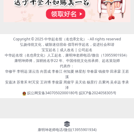
Copyright © 2025
中华起名馆（名也®文化）
- All rights reserved
弘扬传统文化，破除迷信宿命 倡导科学起名，促进社会和谐
宝宝起名 | 成人改名 | 公司起名
中华起名馆（名也®文化）人工起名，康明坤老师电话/微信（13955901934）
康明坤师傅，深耕姓名学22 年、中国传统文化传承师、起名策划师
代表作：
华修平 李明远 湛云浩 向晋成 李春江 何知夏 林星彤 华春霖 钱俊华 田承霖 王若
溪
安嘉沐 苏青禾 时芃安 王诗博 李俊霖 周俊宇 吴天佑 杨景行 吕秉鸿 吴卓远 李承
泽
皖公网安备34070502000180号
皖ICP备2024058305号
康明坤老师电话/微信(13955901934)