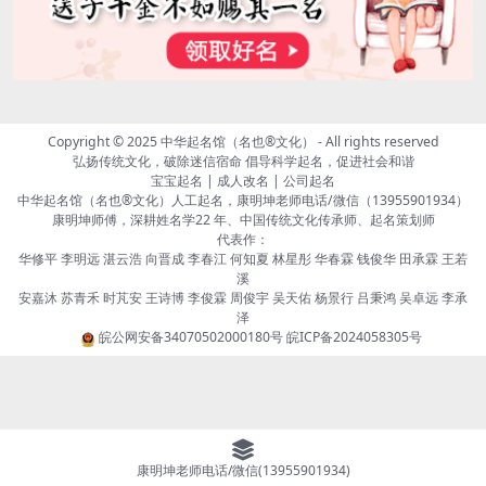
Copyright © 2025
中华起名馆（名也®文化）
- All rights reserved
弘扬传统文化，破除迷信宿命 倡导科学起名，促进社会和谐
宝宝起名 | 成人改名 | 公司起名
中华起名馆（名也®文化）人工起名，康明坤老师电话/微信（13955901934）
康明坤师傅，深耕姓名学22 年、中国传统文化传承师、起名策划师
代表作：
华修平 李明远 湛云浩 向晋成 李春江 何知夏 林星彤 华春霖 钱俊华 田承霖 王若
溪
安嘉沐 苏青禾 时芃安 王诗博 李俊霖 周俊宇 吴天佑 杨景行 吕秉鸿 吴卓远 李承
泽
皖公网安备34070502000180号
皖ICP备2024058305号
康明坤老师电话/微信(13955901934)