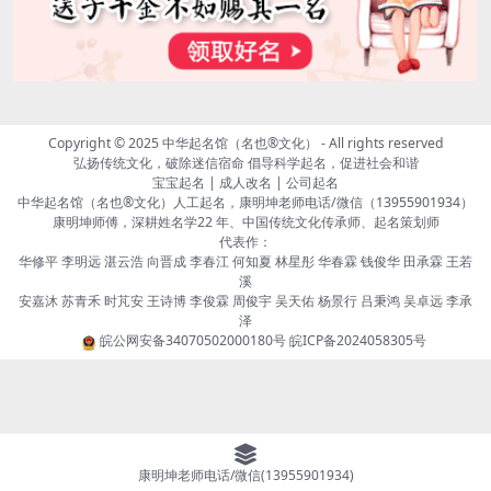
Copyright © 2025
中华起名馆（名也®文化）
- All rights reserved
弘扬传统文化，破除迷信宿命 倡导科学起名，促进社会和谐
宝宝起名 | 成人改名 | 公司起名
中华起名馆（名也®文化）人工起名，康明坤老师电话/微信（13955901934）
康明坤师傅，深耕姓名学22 年、中国传统文化传承师、起名策划师
代表作：
华修平 李明远 湛云浩 向晋成 李春江 何知夏 林星彤 华春霖 钱俊华 田承霖 王若
溪
安嘉沐 苏青禾 时芃安 王诗博 李俊霖 周俊宇 吴天佑 杨景行 吕秉鸿 吴卓远 李承
泽
皖公网安备34070502000180号
皖ICP备2024058305号
康明坤老师电话/微信(13955901934)