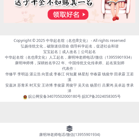
Copyright © 2025
中华起名馆（名也®文化）
- All rights reserved
弘扬传统文化，破除迷信宿命 倡导科学起名，促进社会和谐
宝宝起名 | 成人改名 | 公司起名
中华起名馆（名也®文化）人工起名，康明坤老师电话/微信（13955901934）
康明坤师傅，深耕姓名学22 年、中国传统文化传承师、起名策划师
代表作：
华修平 李明远 湛云浩 向晋成 李春江 何知夏 林星彤 华春霖 钱俊华 田承霖 王若
溪
安嘉沐 苏青禾 时芃安 王诗博 李俊霖 周俊宇 吴天佑 杨景行 吕秉鸿 吴卓远 李承
泽
皖公网安备34070502000180号
皖ICP备2024058305号
康明坤老师电话/微信(13955901934)