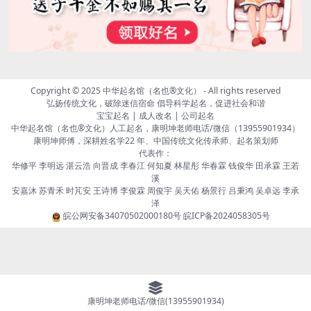
Copyright © 2025
中华起名馆（名也®文化）
- All rights reserved
弘扬传统文化，破除迷信宿命 倡导科学起名，促进社会和谐
宝宝起名 | 成人改名 | 公司起名
中华起名馆（名也®文化）人工起名，康明坤老师电话/微信（13955901934）
康明坤师傅，深耕姓名学22 年、中国传统文化传承师、起名策划师
代表作：
华修平 李明远 湛云浩 向晋成 李春江 何知夏 林星彤 华春霖 钱俊华 田承霖 王若
溪
安嘉沐 苏青禾 时芃安 王诗博 李俊霖 周俊宇 吴天佑 杨景行 吕秉鸿 吴卓远 李承
泽
皖公网安备34070502000180号
皖ICP备2024058305号
康明坤老师电话/微信(13955901934)