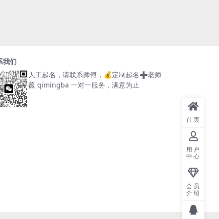
系我们
人工起名，请联系师傅，
💰定制起名➕老师
薇 qimingba
一对一服务，满意为止
首页
用户
中心
会员
介绍