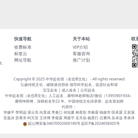
快速导航
关于本站
联
收费标准
VIP介绍
标签云
客服咨询
网址导航
推广计划
名、
Copyright © 2025
中华起名馆（名也®文化）
- All rights reserved
弘扬传统文化，破除迷信宿命 倡导科学起名，促进社会和谐
宝宝起名 | 成人改名 | 公司起名
中华起名馆（名也®文化）人工起名，康明坤老师电话/微信（13955901934）
康明坤师傅，深耕姓名学22 年、中国传统文化传承师、起名策划师
代表作：
华修平 李明远 湛云浩 向晋成 李春江 何知夏 林星彤 华春霖 钱俊华 田承霖 王若溪
安嘉沐 苏青禾 时芃安 王诗博 李俊霖 周俊宇 吴天佑 杨景行 吕秉鸿 吴卓远 李承泽
皖公网安备34070502000180号
皖ICP备2024058305号