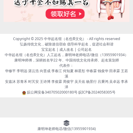
Copyright © 2025
中华起名馆（名也®文化）
- All rights reserved
弘扬传统文化，破除迷信宿命 倡导科学起名，促进社会和谐
宝宝起名 | 成人改名 | 公司起名
中华起名馆（名也®文化）人工起名，康明坤老师电话/微信（13955901934）
康明坤师傅，深耕姓名学22 年、中国传统文化传承师、起名策划师
代表作：
华修平 李明远 湛云浩 向晋成 李春江 何知夏 林星彤 华春霖 钱俊华 田承霖 王若
溪
安嘉沐 苏青禾 时芃安 王诗博 李俊霖 周俊宇 吴天佑 杨景行 吕秉鸿 吴卓远 李承
泽
皖公网安备34070502000180号
皖ICP备2024058305号
康明坤老师电话/微信(13955901934)