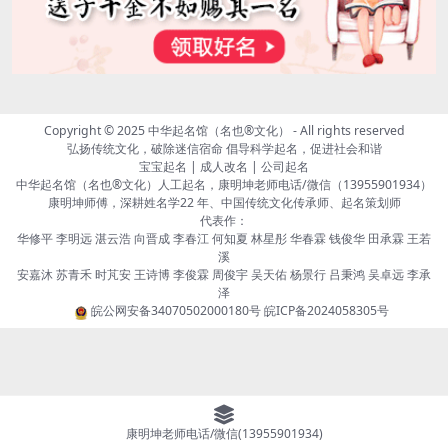
Copyright © 2025
中华起名馆（名也®文化）
- All rights reserved
弘扬传统文化，破除迷信宿命 倡导科学起名，促进社会和谐
宝宝起名 | 成人改名 | 公司起名
中华起名馆（名也®文化）人工起名，康明坤老师电话/微信（13955901934）
康明坤师傅，深耕姓名学22 年、中国传统文化传承师、起名策划师
代表作：
华修平 李明远 湛云浩 向晋成 李春江 何知夏 林星彤 华春霖 钱俊华 田承霖 王若
溪
安嘉沐 苏青禾 时芃安 王诗博 李俊霖 周俊宇 吴天佑 杨景行 吕秉鸿 吴卓远 李承
泽
皖公网安备34070502000180号
皖ICP备2024058305号
康明坤老师电话/微信(13955901934)