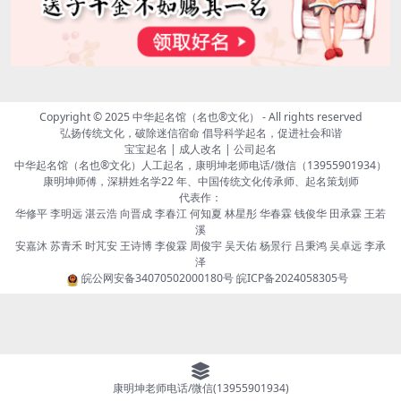
Copyright © 2025
中华起名馆（名也®文化）
- All rights reserved
弘扬传统文化，破除迷信宿命 倡导科学起名，促进社会和谐
宝宝起名 | 成人改名 | 公司起名
中华起名馆（名也®文化）人工起名，康明坤老师电话/微信（13955901934）
康明坤师傅，深耕姓名学22 年、中国传统文化传承师、起名策划师
代表作：
华修平 李明远 湛云浩 向晋成 李春江 何知夏 林星彤 华春霖 钱俊华 田承霖 王若
溪
安嘉沐 苏青禾 时芃安 王诗博 李俊霖 周俊宇 吴天佑 杨景行 吕秉鸿 吴卓远 李承
泽
皖公网安备34070502000180号
皖ICP备2024058305号
康明坤老师电话/微信(13955901934)