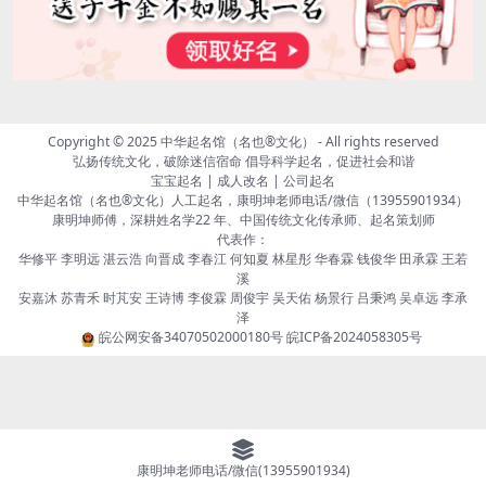
Copyright © 2025
中华起名馆（名也®文化）
- All rights reserved
弘扬传统文化，破除迷信宿命 倡导科学起名，促进社会和谐
宝宝起名 | 成人改名 | 公司起名
中华起名馆（名也®文化）人工起名，康明坤老师电话/微信（13955901934）
康明坤师傅，深耕姓名学22 年、中国传统文化传承师、起名策划师
代表作：
华修平 李明远 湛云浩 向晋成 李春江 何知夏 林星彤 华春霖 钱俊华 田承霖 王若
溪
安嘉沐 苏青禾 时芃安 王诗博 李俊霖 周俊宇 吴天佑 杨景行 吕秉鸿 吴卓远 李承
泽
皖公网安备34070502000180号
皖ICP备2024058305号
康明坤老师电话/微信(13955901934)