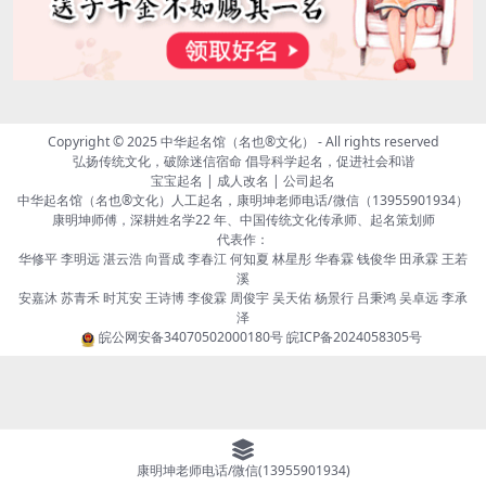
Copyright © 2025
中华起名馆（名也®文化）
- All rights reserved
弘扬传统文化，破除迷信宿命 倡导科学起名，促进社会和谐
宝宝起名 | 成人改名 | 公司起名
中华起名馆（名也®文化）人工起名，康明坤老师电话/微信（13955901934）
康明坤师傅，深耕姓名学22 年、中国传统文化传承师、起名策划师
代表作：
华修平 李明远 湛云浩 向晋成 李春江 何知夏 林星彤 华春霖 钱俊华 田承霖 王若
溪
安嘉沐 苏青禾 时芃安 王诗博 李俊霖 周俊宇 吴天佑 杨景行 吕秉鸿 吴卓远 李承
泽
皖公网安备34070502000180号
皖ICP备2024058305号
康明坤老师电话/微信(13955901934)