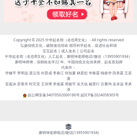
Copyright © 2025
中华起名馆（名也®文化）
- All rights reserved
弘扬传统文化，破除迷信宿命 倡导科学起名，促进社会和谐
宝宝起名 | 成人改名 | 公司起名
中华起名馆（名也®文化）人工起名，康明坤老师电话/微信（13955901934）
康明坤师傅，深耕姓名学22 年、中国传统文化传承师、起名策划师
代表作：
华修平 李明远 湛云浩 向晋成 李春江 何知夏 林星彤 华春霖 钱俊华 田承霖 王若
溪
安嘉沐 苏青禾 时芃安 王诗博 李俊霖 周俊宇 吴天佑 杨景行 吕秉鸿 吴卓远 李承
泽
皖公网安备34070502000180号
皖ICP备2024058305号
康明坤老师电话/微信(13955901934)