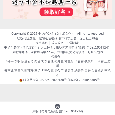
Copyright © 2025
中华起名馆（名也®文化）
- All rights reserved
弘扬传统文化，破除迷信宿命 倡导科学起名，促进社会和谐
宝宝起名 | 成人改名 | 公司起名
中华起名馆（名也®文化）人工起名，康明坤老师电话/微信（13955901934）
康明坤师傅，深耕姓名学22 年、中国传统文化传承师、起名策划师
代表作：
华修平 李明远 湛云浩 向晋成 李春江 何知夏 林星彤 华春霖 钱俊华 田承霖 王若
溪
安嘉沐 苏青禾 时芃安 王诗博 李俊霖 周俊宇 吴天佑 杨景行 吕秉鸿 吴卓远 李承
泽
皖公网安备34070502000180号
皖ICP备2024058305号
康明坤老师电话/微信(13955901934)