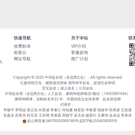
快速导航
关于本站
联
收费标准
VIP介绍
标签云
客服咨询
网址导航
推广计划
名、
Copyright © 2025
中华起名馆（名也®文化）
- All rights reserved
弘扬传统文化，破除迷信宿命 倡导科学起名，促进社会和谐
宝宝起名 | 成人改名 | 公司起名
中华起名馆（名也®文化）人工起名，康明坤老师电话/微信（13955901934）
康明坤师傅，深耕姓名学22 年、中国传统文化传承师、起名策划师
代表作：
华修平 李明远 湛云浩 向晋成 李春江 何知夏 林星彤 华春霖 钱俊华 田承霖 王若溪
安嘉沐 苏青禾 时芃安 王诗博 李俊霖 周俊宇 吴天佑 杨景行 吕秉鸿 吴卓远 李承泽
皖公网安备34070502000180号
皖ICP备2024058305号