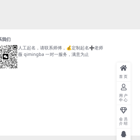
系我们
人工起名，请联系师傅，
💰定制起名➕老师
薇 qimingba
一对一服务，满意为止
首页
用户
中心
会员
介绍