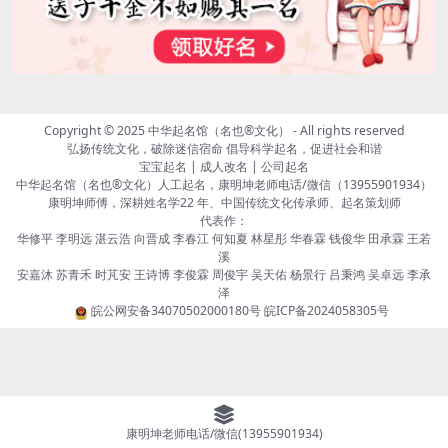
Copyright © 2025
中华起名馆（名也®文化）
- All rights reserved
弘扬传统文化，破除迷信宿命 倡导科学起名，促进社会和谐
宝宝起名 | 成人改名 | 公司起名
中华起名馆（名也®文化）人工起名，康明坤老师电话/微信（13955901934）
康明坤师傅，深耕姓名学22 年、中国传统文化传承师、起名策划师
代表作：
华修平 李明远 湛云浩 向晋成 李春江 何知夏 林星彤 华春霖 钱俊华 田承霖 王若
溪
安嘉沐 苏青禾 时芃安 王诗博 李俊霖 周俊宇 吴天佑 杨景行 吕秉鸿 吴卓远 李承
泽
皖公网安备34070502000180号
皖ICP备2024058305号
康明坤老师电话/微信(13955901934)