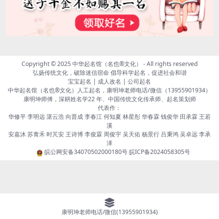
Copyright © 2025
中华起名馆（名也®文化）
- All rights reserved
弘扬传统文化，破除迷信宿命 倡导科学起名，促进社会和谐
宝宝起名 | 成人改名 | 公司起名
中华起名馆（名也®文化）人工起名，康明坤老师电话/微信（13955901934）
康明坤师傅，深耕姓名学22 年、中国传统文化传承师、起名策划师
代表作：
华修平 李明远 湛云浩 向晋成 李春江 何知夏 林星彤 华春霖 钱俊华 田承霖 王若
溪
安嘉沐 苏青禾 时芃安 王诗博 李俊霖 周俊宇 吴天佑 杨景行 吕秉鸿 吴卓远 李承
泽
皖公网安备34070502000180号
皖ICP备2024058305号
康明坤老师电话/微信(13955901934)