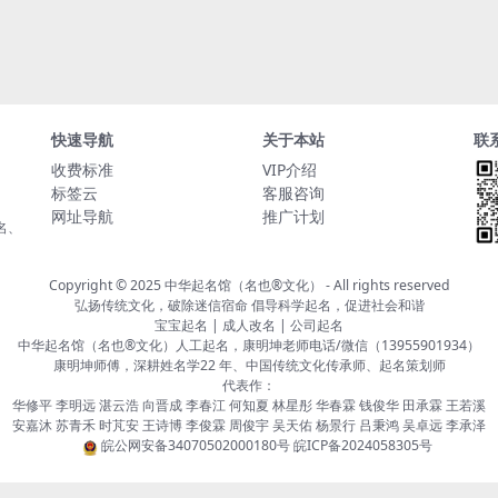
快速导航
关于本站
联
收费标准
VIP介绍
标签云
客服咨询
网址导航
推广计划
名、
Copyright © 2025
中华起名馆（名也®文化）
- All rights reserved
弘扬传统文化，破除迷信宿命 倡导科学起名，促进社会和谐
宝宝起名 | 成人改名 | 公司起名
中华起名馆（名也®文化）人工起名，康明坤老师电话/微信（13955901934）
康明坤师傅，深耕姓名学22 年、中国传统文化传承师、起名策划师
代表作：
华修平 李明远 湛云浩 向晋成 李春江 何知夏 林星彤 华春霖 钱俊华 田承霖 王若溪
安嘉沐 苏青禾 时芃安 王诗博 李俊霖 周俊宇 吴天佑 杨景行 吕秉鸿 吴卓远 李承泽
皖公网安备34070502000180号
皖ICP备2024058305号