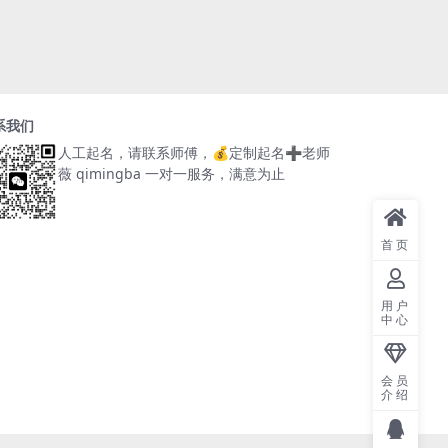
系我们
人工起名，请联系师傅，
💰定制起名➕老师
薇 qimingba
一对一服务，满意为止
首页
用户
中心
会员
介绍