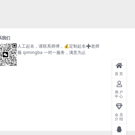
系我们
人工起名，请联系师傅，
💰定制起名➕老师
薇 qimingba
一对一服务，满意为止
首页
用户
中心
会员
介绍