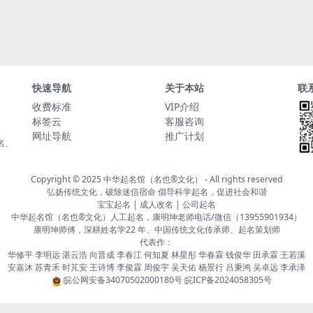
快速导航
关于本站
联
收费标准
VIP介绍
标签云
客服咨询
网址导航
推广计划
名、
Copyright © 2025
中华起名馆（名也®文化）
- All rights reserved
弘扬传统文化，破除迷信宿命 倡导科学起名，促进社会和谐
宝宝起名 | 成人改名 | 公司起名
中华起名馆（名也®文化）人工起名，康明坤老师电话/微信（13955901934）
康明坤师傅，深耕姓名学22 年、中国传统文化传承师、起名策划师
代表作：
华修平 李明远 湛云浩 向晋成 李春江 何知夏 林星彤 华春霖 钱俊华 田承霖 王若溪
安嘉沐 苏青禾 时芃安 王诗博 李俊霖 周俊宇 吴天佑 杨景行 吕秉鸿 吴卓远 李承泽
皖公网安备34070502000180号
皖ICP备2024058305号