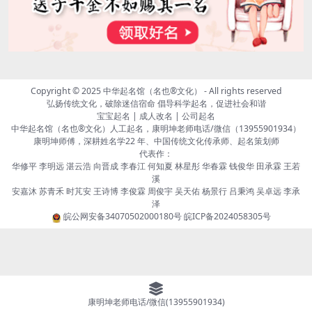
Copyright © 2025
中华起名馆（名也®文化）
- All rights reserved
弘扬传统文化，破除迷信宿命 倡导科学起名，促进社会和谐
宝宝起名 | 成人改名 | 公司起名
中华起名馆（名也®文化）人工起名，康明坤老师电话/微信（13955901934）
康明坤师傅，深耕姓名学22 年、中国传统文化传承师、起名策划师
代表作：
华修平 李明远 湛云浩 向晋成 李春江 何知夏 林星彤 华春霖 钱俊华 田承霖 王若
溪
安嘉沐 苏青禾 时芃安 王诗博 李俊霖 周俊宇 吴天佑 杨景行 吕秉鸿 吴卓远 李承
泽
皖公网安备34070502000180号
皖ICP备2024058305号
康明坤老师电话/微信(13955901934)