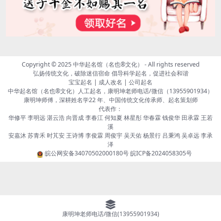
Copyright © 2025
中华起名馆（名也®文化）
- All rights reserved
弘扬传统文化，破除迷信宿命 倡导科学起名，促进社会和谐
宝宝起名 | 成人改名 | 公司起名
中华起名馆（名也®文化）人工起名，康明坤老师电话/微信（13955901934）
康明坤师傅，深耕姓名学22 年、中国传统文化传承师、起名策划师
代表作：
华修平 李明远 湛云浩 向晋成 李春江 何知夏 林星彤 华春霖 钱俊华 田承霖 王若
溪
安嘉沐 苏青禾 时芃安 王诗博 李俊霖 周俊宇 吴天佑 杨景行 吕秉鸿 吴卓远 李承
泽
皖公网安备34070502000180号
皖ICP备2024058305号
康明坤老师电话/微信(13955901934)