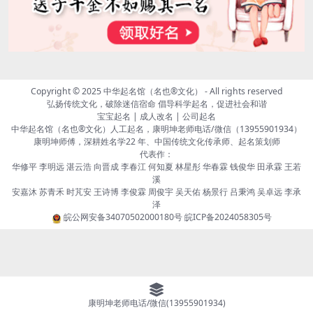
Copyright © 2025
中华起名馆（名也®文化）
- All rights reserved
弘扬传统文化，破除迷信宿命 倡导科学起名，促进社会和谐
宝宝起名 | 成人改名 | 公司起名
中华起名馆（名也®文化）人工起名，康明坤老师电话/微信（13955901934）
康明坤师傅，深耕姓名学22 年、中国传统文化传承师、起名策划师
代表作：
华修平 李明远 湛云浩 向晋成 李春江 何知夏 林星彤 华春霖 钱俊华 田承霖 王若
溪
安嘉沐 苏青禾 时芃安 王诗博 李俊霖 周俊宇 吴天佑 杨景行 吕秉鸿 吴卓远 李承
泽
皖公网安备34070502000180号
皖ICP备2024058305号
康明坤老师电话/微信(13955901934)