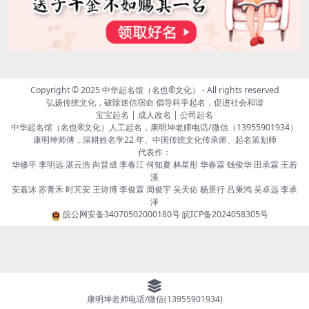
Copyright © 2025
中华起名馆（名也®文化）
- All rights reserved
弘扬传统文化，破除迷信宿命 倡导科学起名，促进社会和谐
宝宝起名 | 成人改名 | 公司起名
中华起名馆（名也®文化）人工起名，康明坤老师电话/微信（13955901934）
康明坤师傅，深耕姓名学22 年、中国传统文化传承师、起名策划师
代表作：
华修平 李明远 湛云浩 向晋成 李春江 何知夏 林星彤 华春霖 钱俊华 田承霖 王若
溪
安嘉沐 苏青禾 时芃安 王诗博 李俊霖 周俊宇 吴天佑 杨景行 吕秉鸿 吴卓远 李承
泽
皖公网安备34070502000180号
皖ICP备2024058305号
康明坤老师电话/微信(13955901934)