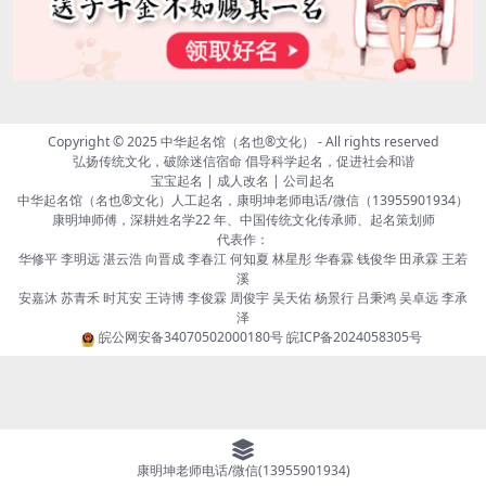
Copyright © 2025
中华起名馆（名也®文化）
- All rights reserved
弘扬传统文化，破除迷信宿命 倡导科学起名，促进社会和谐
宝宝起名 | 成人改名 | 公司起名
中华起名馆（名也®文化）人工起名，康明坤老师电话/微信（13955901934）
康明坤师傅，深耕姓名学22 年、中国传统文化传承师、起名策划师
代表作：
华修平 李明远 湛云浩 向晋成 李春江 何知夏 林星彤 华春霖 钱俊华 田承霖 王若
溪
安嘉沐 苏青禾 时芃安 王诗博 李俊霖 周俊宇 吴天佑 杨景行 吕秉鸿 吴卓远 李承
泽
皖公网安备34070502000180号
皖ICP备2024058305号
康明坤老师电话/微信(13955901934)