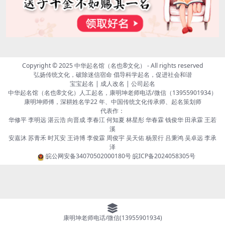
Copyright © 2025
中华起名馆（名也®文化）
- All rights reserved
弘扬传统文化，破除迷信宿命 倡导科学起名，促进社会和谐
宝宝起名 | 成人改名 | 公司起名
中华起名馆（名也®文化）人工起名，康明坤老师电话/微信（13955901934）
康明坤师傅，深耕姓名学22 年、中国传统文化传承师、起名策划师
代表作：
华修平 李明远 湛云浩 向晋成 李春江 何知夏 林星彤 华春霖 钱俊华 田承霖 王若
溪
安嘉沐 苏青禾 时芃安 王诗博 李俊霖 周俊宇 吴天佑 杨景行 吕秉鸿 吴卓远 李承
泽
皖公网安备34070502000180号
皖ICP备2024058305号
康明坤老师电话/微信(13955901934)