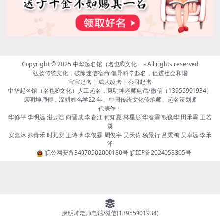
Copyright © 2025
中华起名馆（名也®文化）
- All rights reserved
弘扬传统文化，破除迷信宿命 倡导科学起名，促进社会和谐
宝宝起名 | 成人改名 | 公司起名
中华起名馆（名也®文化）人工起名，康明坤老师电话/微信（13955901934）
康明坤师傅，深耕姓名学22 年、中国传统文化传承师、起名策划师
代表作：
华修平 李明远 湛云浩 向晋成 李春江 何知夏 林星彤 华春霖 钱俊华 田承霖 王若
溪
安嘉沐 苏青禾 时芃安 王诗博 李俊霖 周俊宇 吴天佑 杨景行 吕秉鸿 吴卓远 李承
泽
皖公网安备34070502000180号
皖ICP备2024058305号
康明坤老师电话/微信(13955901934)